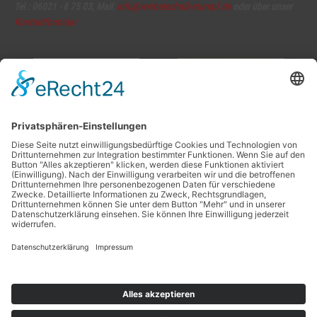
Tel.: 06021 - 8 75 03, Mail:
info@werbetechnik-stumpf.de
oder über unser
Kontaktformular
Copyright © 2026 Werbetechnik Stumpf | Lauestraße 14 | 63741 Aschaffenburg |