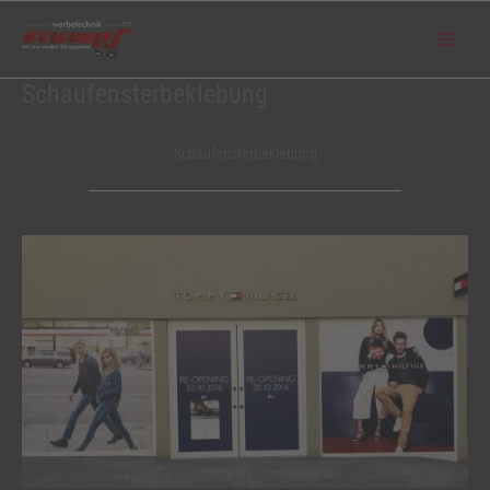
Zum
Inhalt
springen
Schaufensterbeklebung
Schaufensterbeklebung